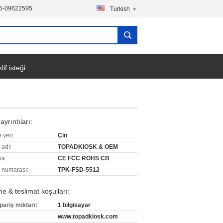
5-09622595
Turkish
lif isteği
ayrıntıları:
 yeri:
Çin
 adı:
TOPADKIOSK & OEM
ka:
CE FCC ROHS CB
 numarası:
TPK-FSD-5512
 & teslimat koşulları:
pariş miktarı:
1 bilgisayar
www.topadkiosk.com