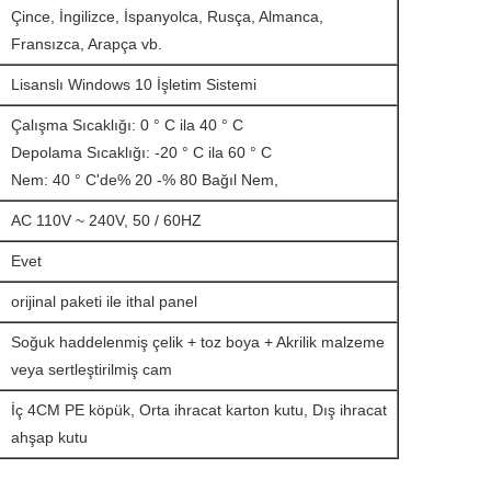
Çince, İngilizce, İspanyolca, Rusça, Almanca,
Fransızca, Arapça vb.
Lisanslı Windows 10 İşletim Sistemi
Çalışma Sıcaklığı: 0 ° C ila 40 ° C
Depolama Sıcaklığı: -20 ° C ila 60 ° C
Nem: 40 ° C'de% 20 -% 80 Bağıl Nem,
AC 110V ~ 240V, 50 / 60HZ
Evet
orijinal paketi ile ithal panel
Soğuk haddelenmiş çelik + toz boya + Akrilik malzeme
veya sertleştirilmiş cam
İç 4CM PE köpük, Orta ihracat karton kutu, Dış ihracat
ahşap kutu