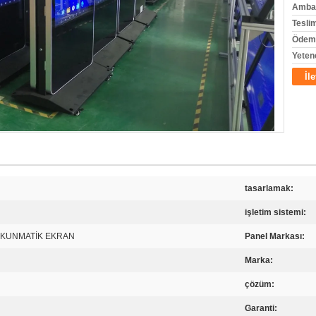
Ambala
Tesli
Ödeme
Yeten
İl
tasarlamak:
işletim sistemi:
DOKUNMATİK EKRAN
Panel Markası:
Marka:
çözüm:
Garanti: