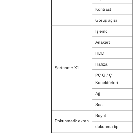
Kontrast
Görüş açısı
İşlemci
Anakart
HDD
Hafıza
Şartname X1
PC G / Ç
Konektörleri
Ağ
Ses
Boyut
Dokunmatik ekran
dokunma tipi