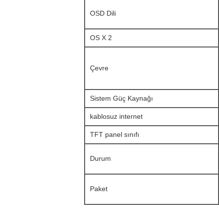
OSD Dili
OS X 2
Çevre
Sistem Güç Kaynağı
kablosuz internet
TFT panel sınıfı
Durum
Paket