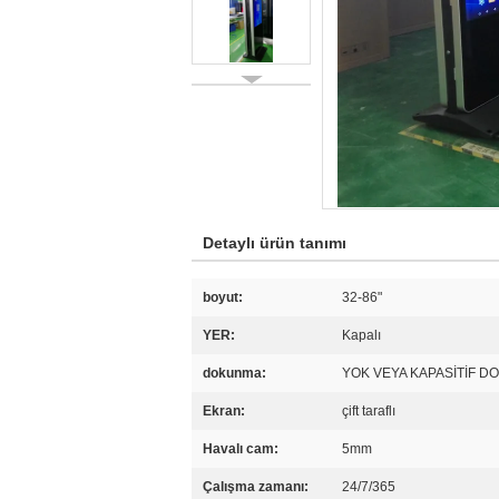
Detaylı ürün tanımı
boyut:
32-86"
YER:
Kapalı
dokunma:
YOK VEYA KAPASİTİF 
Ekran:
çift ​​taraflı
Havalı cam:
5mm
Çalışma zamanı:
24/7/365