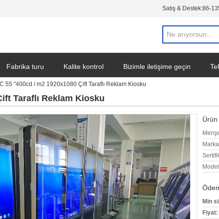
Satış & Destek:
86-13
Fabrika turu
Kalite kontrol
Bizimle iletişime geçin
Tek
C 55 "400cd / m2 1920x1080 Çift Taraflı Reklam Kiosku
ift Taraflı Reklam Kiosku
Ürün 
Menşe
Marka
Sertifi
Model
Ödeme
Min si
Fiyat: