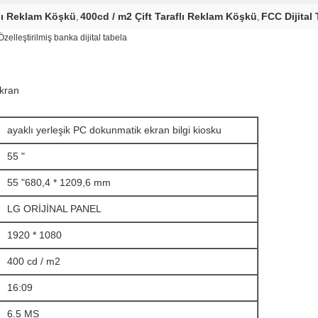
flı Reklam Köşkü
400cd / m2 Çift Taraflı Reklam Köşkü
FCC Dijital
,
,
Özelleştirilmiş banka dijital tabela
ekran
ayaklı yerleşik PC dokunmatik ekran bilgi kiosku
55 "
55 "680,4 * 1209,6 mm
LG ORİJİNAL PANEL
1920 * 1080
400 cd / m2
16:09
6.5 MS