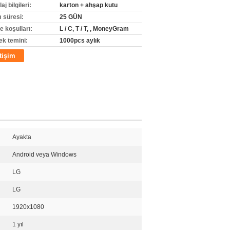
j bilgileri:
karton + ahşap kutu
m süresi:
25 GÜN
 koşulları:
L / C, T / T, , MoneyGram
ek temini:
1000pcs aylık
etişim
Ayakta
Android veya Windows
LG
LG
1920x1080
1 yıl