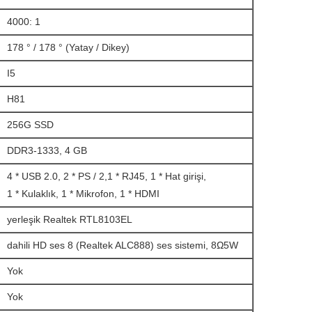
4000: 1
178 ° / 178 ° (Yatay / Dikey)
I5
H81
256G SSD
DDR3-1333, 4 GB
4 * USB 2.0, 2 * PS / 2,1 * RJ45, 1 * Hat girişi,
1 * Kulaklık, 1 * Mikrofon, 1 * HDMI
yerleşik Realtek RTL8103EL
dahili HD ses 8 (Realtek ALC888) ses sistemi, 8Ω5W
Yok
Yok