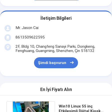
İletişim Bilgileri
Mr. Jason Cai
8613509622595
2F, Bldg 10, Changfeng Sanayi Parkı, Dongkeng,
Fenghuang, Guangming, Shenzhen, Çin 518132
Şimdi başvurun
En İyi Fiyatı Alın
Win10 Linux 55 inç
Etkileşimli Dijital Kiosk