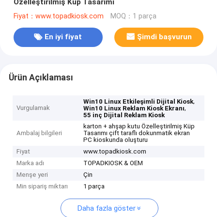
Özelleştirilmiş Küp Tasarımı
Fiyat：www.topadkiosk.com
MOQ：1 parça
En iyi fiyat
Şimdi başvurun
Ürün Açıklaması
,
Win10 Linux Etkileşimli Dijital Kiosk
Vurgulamak
,
Win10 Linux Reklam Kiosk Ekranı
55 inç Dijital Reklam Kiosk
karton + ahşap kutu Özelleştirilmiş Küp
Ambalaj bilgileri
Tasarımı çift taraflı dokunmatik ekran
PC kioskunda oluşturu
Fiyat
www.topadkiosk.com
Marka adı
TOPADKIOSK & OEM
Menşe yeri
Çin
Min sipariş miktarı
1 parça
Daha fazla göster