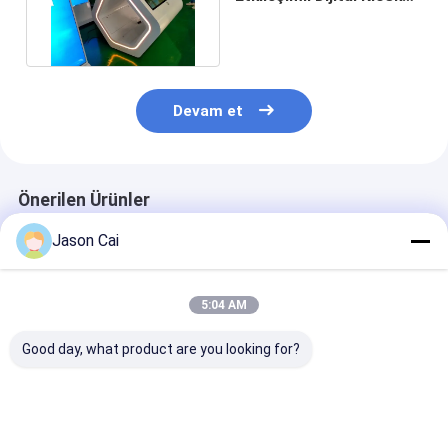
Özelleştirilmiş Küp
Tasarımı
Devam et
Önerilen Ürünler
Jason Cai
5:04 AM
Good day, what product are you looking for?
Ultra ince hareketli
Dış LCD Dijital İşaret
55 inç Kapasiti
dijital işaretleme
Kiosku 43-65 Inch
Dokunmatik E
1920x1080
Kiosk 1920x10
Dokunmatik Ekran
Çözünürlük