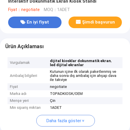
İnteraktif Dokunmatik Ekran Kiosk Standı
Fiyat：negotiate
MOQ：1ADET
En iyi fiyat
Şimdi başvurun
Ürün Açıklaması
,
dijital kiosklar dokunmatik ekran
Vurgulamak
led dijital ekranlar
Kutunun içine ilk olarak paketlenmiş ve
Ambalaj bilgileri
daha sonra dış ambalaj için ahşap dava
ile takviye
Fiyat
negotiate
Marka adı
TOPADKIOSK/OEM
Menşe yeri
Çin
Min sipariş miktarı
1ADET
Daha fazla göster