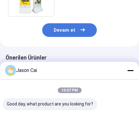
Dokunmatik Ekran Kiosk Standı
Devam et
Önerilen Ürünler
Jason Cai
10:07 PM
Good day, what product are you looking for?
çözünürlük 1920 X
Dokunma Noktaları
1920 X 1080
1080 Multi Touch
10 Nokta Wi-Fi
çözünürlük 2
Dijital İşaret 2 mm
Bluetooth USB
8GB ROM 400 
dokunmatik doğruluk
Bağlantısı ile
ile çoklu doku
ve geniş 178 derece
Etkileşimli Dijital
dijital işaretl
En iyi fiyat
En iyi fiyat
En iyi fiy