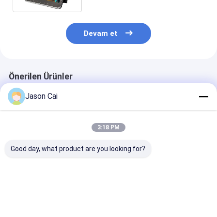
Devam et
Önerilen Ürünler
Jason Cai
3:18 PM
Good day, what product are you looking for?
11,6 "TFT 300cd /
21.5 &quot;Metal
Android Wifi 3
m2 1440x900 Dijital
Çerçeve Full HD Bus
Otobüs Rekla
Tabela LCD Monitör
Dijital Tabela Kolay
Ekranı 10.1 İn
Kurulum LCD
0.1485 * 0.14
Oynatıcı
Piksel Aralığı
En iyi fiyat
En iyi fiyat
En iyi fiy