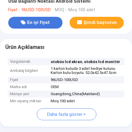
USB Bağlantı Noktası Android Sistemi
Fiyat：96USD-100USD
MOQ：Moq 100 adet
En iyi fiyat
Şimdi başvurun
Ürün Açıklaması
Vurgulamak
,
otobüs lcd ekran
otobüs lcd monitör
1 karton kutuda 3 adet hediye kutusu.
Ambalaj bilgileri
Karton kutu boyutu: 52.0x42.5x47.5cm
Fiyat
96USD-100USD
Marka adı
OEM
Menşe yeri
Guangdong,China(Mainland)
Min sipariş miktarı
Moq 100 adet
Daha fazla göster