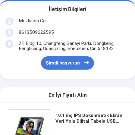
İletişim Bilgileri
Mr. Jason Cai
8613509622595
2F, Bldg 10, Changfeng Sanayi Parkı, Dongkeng,
Fenghuang, Guangming, Shenzhen, Çin 518132
Şimdi başvurun
En İyi Fiyatı Alın
10.1 inç IPS Dokunmatik Ekran
Veri Yolu Dijital Tabela USB
Bağlantı Noktası Android
Sistemi