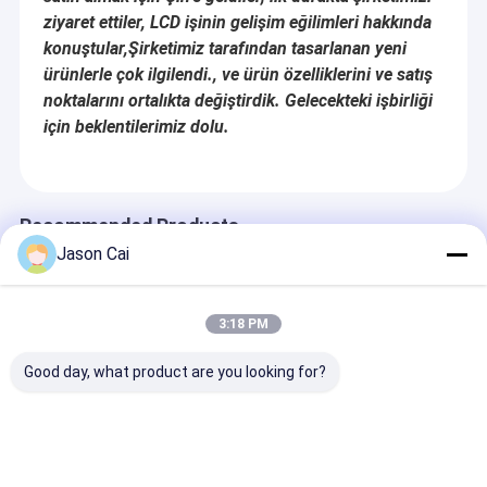
ziyaret ettiler, LCD işinin gelişim eğilimleri hakkında
konuştular,Şirketimiz tarafından tasarlanan yeni
ürünlerle çok ilgilendi., ve ürün özelliklerini ve satış
noktalarını ortalıkta değiştirdik. Gelecekteki işbirliği
için beklentilerimiz dolu.
Recommended Products
Jason Cai
3:18 PM
Good day, what product are you looking for?
AVM Mağaza Ekranı
Otel Bar ve Ticari
Ticari dijital
için USB Arayüzlü ve
Kullanım için
işaretleme içi
Uzaktan Kumandalı
1920*1080
yüksek parlaklı
Özelleştirilmiş 88 inç
Çözünürlük ve
geniş görüş açı